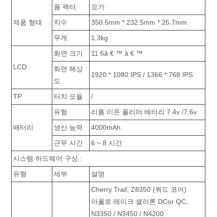
폼 팩터
요가
제품 형태
치수
350.5mm * 232.5mm * 25.7mm
무게
1.3kg
화면 크기
11.6â € ™ â € ™
LCD
화면 해상
1920 * 1080 IPS / 1366 * 768 IPS
도
TP
터치 모듈
/
유형
리튬 이온 폴리머 배터리 7.4v /7.6v
배터리
생산 능력
4000mAh
근무 시간
6 ~ 8 시간
시스템 하드웨어 구성 :
유형
세부
설명
Cherry Trail, Z8350 (쿼드 코어)
아폴로 레이크 셀러론 DCor QC,
N3350 / N3450 / N4200