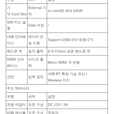
기
External 기
1x miniSD 최대 64GB
억 Card Slot
억
SIM 카드 슬
Data 저장
/
롯
USB 인터페
데이터 전
Support USB3.0*2+유형-C*1
이스
송 지원
헤드폰 잭
음악 출력
âˆ® 3.5mm 표준 헤드폰 잭
HDMI 인터
비디오 출
Micro HDMI D 유형
페이스
력
USB BT 확장 가능 유선 /
건반
입력 장치
Wireless 지지
주요 액세서리 :
유형
세부
설명
전원 어댑터
표준 구성
DC 12V / 3A
USB 케이블
표준 구성
주최자