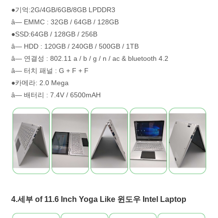
●기억:2G/4GB/6GB/8GB LPDDR3
â— EMMC : 32GB / 64GB / 128GB
●SSD:64GB / 128GB / 256B
â— HDD : 120GB / 240GB / 500GB / 1TB
â— 연결성 : 802.11 a / b / g / n / ac & bluetooth 4.2
â— 터치 패널 : G + F + F
●카메라: 2.0 Mega
â— 배터리 : 7.4V / 6500mAH
4.세부 of 11.6 Inch Yoga Like 윈도우 Intel Laptop