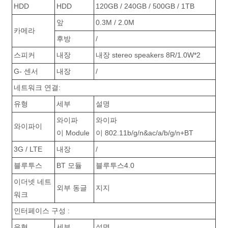
HDD
HDD
120GB / 240GB / 500GB / 1TB
앞
0.3M / 2.0M
카메라
후방
/
스피커
내장
내장 stereo speakers 8R/1.0W*2
G- 센서
내장
/
네트워크 연결:
유형
세부
설명
와이파
와이파
와이파이
이 Module
이 802.11b/g/n&ac/a/b/g/n+BT
3G / LTE
내장
/
블루투스
BT 모듈
블루투스4.0
이더넷 네트
외부 동글
지지
워크
인터페이스 구성 :
유형
세부
설명