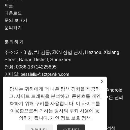
제품
다운로드
문의 보내기
문의하기
문의하기
주소: 2 ~ 3 층, #1 건물, ZKN 산업 단지, Hezhou, Xixiang
Street, Baoan District, Shenzhen
전화: 0086-13714225895
이메일:
bessieliu@sztpswkn.com
X
당사는 귀하에게 더 나은 탐색 경험을 제공하
Copyright © 2020 SZ Tps Co., Ltd. - 태블릿 PC, Android
고, 사이트 트래픽을 분석하고, 콘텐츠를 개인
AIO, Intel Laptop, 2 in 1 Tablet PC, 교육 태블릿 모든 권리
화하기 위해 쿠키를 사용합니다. 이 사이트를
보유
이용함으로써 귀하는 당사의 쿠키 사용에 동
의하게 됩니다.
개인 정보 보호 정책
LINKS
SITEMAP
RSS
XML
개인 정보 보호 정책
거부하다
수용하다